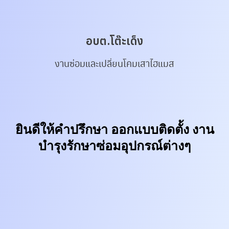
อบต.โต๊ะเด็ง
งานซ่อมและเปลี่ยนโคมเสาไฮแมส
ยินดีให้คําปรึกษา ออกแบบติดตั้ง งาน
บำรุงรักษาซ่อมอุปกรณ์ต่างๆ