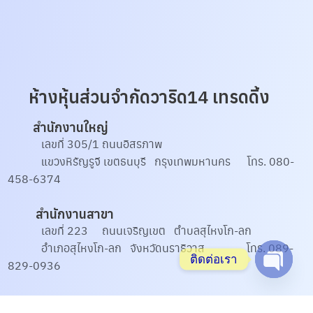
ห้างหุ้นส่วนจํากัดวาริด14 เทรดดิ้ง
สำนักงานใหญ่
เลขที่ 305/1 ถนนอิสรภาพ
แขวงหิรัญรูจี เขตธนบุรี กรุงเทพมหานคร โทร. 080-
458-6374
สำนักงานสาขา
เลขที่ 223 ถนนเจริญเขต ตำบลสุไหงโก-ลก
อำเภอสุไหงโก-ลก จังหวัดนราธิวาส โทร. 089-
ติดต่อเรา
829-0936
Open cha