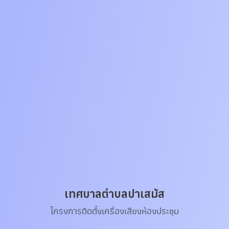
อบต.ร่มไทร
โครงการติดตั้งกล้องวงจรปิดศูนย์เด็ก