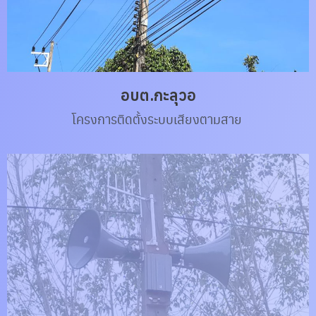
อบต.กะลุวอ
โครงการติดตั้งระบบเสียงตามสาย