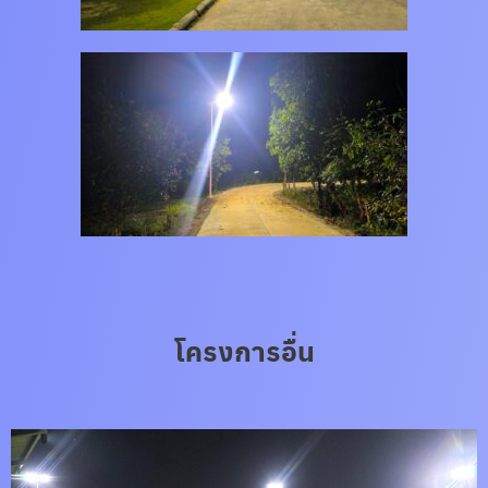
โครงการอื่น