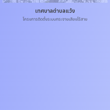
เทศบาลตำบลแว้ง
โครงการติดตั้งระบบกระจายเสียงไร้สาย
อบต.โต๊ะเด็ง