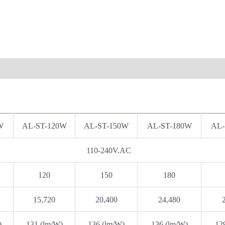
W
AL-ST-120W
AL-ST-150W
AL-ST-180W
AL-
110-240V.AC
120
150
180
15,720
20,400
24,480
)
131 (lm/W)
136 (lm/W)
136 (lm/W)
12