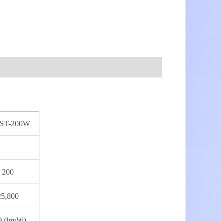
ST-200W
200
25,800
9 (lm/W)