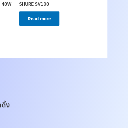
ne 40W
SHURE SV100
Read more
ดิ้ง