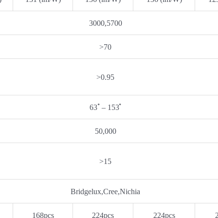
3000,5700
>70
>0.95
63 ํ – 153 ํ
50,000
>15
Bridgelux,Cree,Nichia
168pcs
224pcs
224pcs