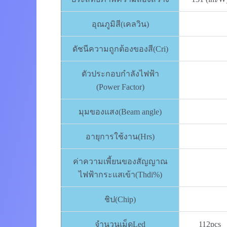
อุณภูมิสี(เคลวิน)
ดัชนีความถูกต้องของสี(Cri)
ตัวประกอบกำลังไฟฟ้า
(Power Factor)
มุมของแสง(Beam angle)
อายุการใช้งาน(Hrs)
ค่าความเพี้ยนของสัญญาณ
ไฟฟ้ากระแสเข้า(Thdi%)
ชิป(Chip)
จำนวนเม็ดLed
112pcs